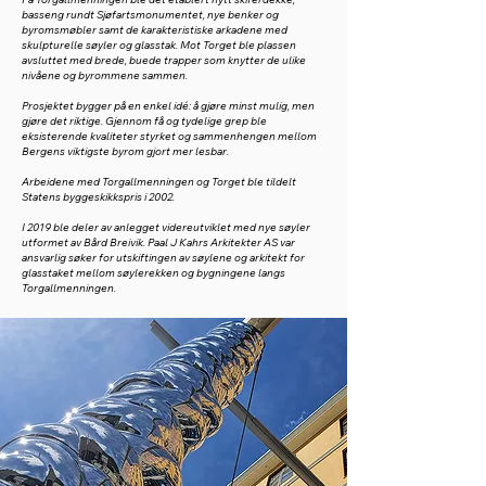
basseng rundt Sjøfartsmonumentet, nye benker og
byromsmøbler samt de karakteristiske arkadene med
skulpturelle søyler og glasstak. Mot Torget ble plassen
avsluttet med brede, buede trapper som knytter de ulike
nivåene og byrommene sammen.
Prosjektet bygger på en enkel idé: å gjøre minst mulig, men
gjøre det riktige. Gjennom få og tydelige grep ble
eksisterende kvaliteter styrket og sammenhengen mellom
Bergens viktigste byrom gjort mer lesbar.
Arbeidene med Torgallmenningen og Torget ble tildelt
Statens byggeskikkspris i 2002.
I 2019 ble deler av anlegget videreutviklet med nye søyler
utformet av Bård Breivik. Paal J Kahrs Arkitekter AS var
ansvarlig søker for utskiftingen av søylene og arkitekt for
glasstaket mellom søylerekken og bygningene langs
Torgallmenningen.