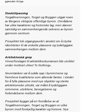
gjøre det riktige.
Stedstilpasning
Torgallmenningen, Torget og Bryggen utgjør noen
av Bergens viktigste offentlige byrom. Områdene
har ulike karakterer og historiske lag, men danner
samtidig en sammenhengende sekvens av byrom
gjennom sentrum.
Prosjektet tok utgangspunkt i ønsket om å styrke
identiteten til de enkelte plassene og tydeliggjøre
sammenhengen mellom dem.
Arkitektonisk grep
Vinnerforslaget til arkitektkonkurransen ble utviklet
under mottoet «Next To Nothing».
Grunntanken var å rydde opp i byrommene og
fremheve kvalitetene som allerede fantes. I stedet
for å fylle plassene med nye objekter og sterke
arkitektoniske uttrykk, var målet å tydeliggjøre
rommene, utsiktene, bevegelsene og
forbindelsene mellom dem.
Prosjektet bygger på en forståelse av at
Torgallmenningen, Torget og Bryggen er ulike
byrom med forskjellig karakter og historie. Nye