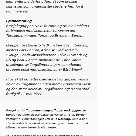
elementer ble derfor utformet som presise
tilføyelser som understøtter stedene fremfor å
dominere dem.
Gjennomføring
Prosjektgruppen Next To Nothing AS ble etablert i
forbindelse med arkitektkonkurransen om
Torgallmenningen, Torget og Bryggen i Bergen.
Gruppen bestod av billedkunstner Svein Rønning,
arkitekt Lars Benum, Arkon AS ved Torstein
Skauge, Landskapsarkitektene Kalve & Smedsvig
AS og Paal J Kahrs Arkitekter AS. I den videre
utviklingen av Torgallmenningen samarbeidet
gruppen også med billedkunstner Bård Breivik.
Prosjektet omfattet blant annet Torget, den vestre
delen av Torgallmenningen med ny Narvesen-kiosk
og den østre delen av Torgallmenningen som stod
ferdig til 17. mai 1999.
Prosjektet for
Torgallmenningen, Torget og Bryggen
ble
utviklet gjennom en arkitektkonkurranse utlyst av Bergen
kommune. Vinnerforslaget
«Next To Nothing»
la vekt på å
styrke kvalitetene i de eksisterende byrommene fremfor å
tilføre nye dominerende elementer.
På Torgallmenningen ble det etablert nytt skiferdekke,